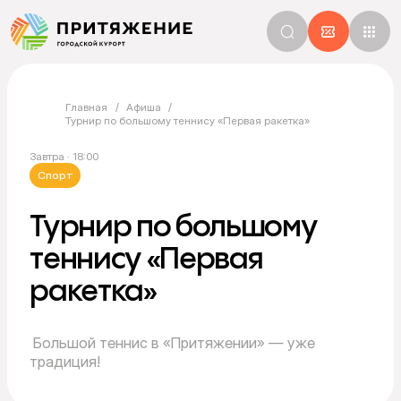
Главная
Афиша
Турнир по большому теннису «Первая ракетка»
Завтра · 18:00
Спорт
Турнир по большому
теннису «Первая
ракетка»
Большой теннис в «Притяжении» — уже
традиция!