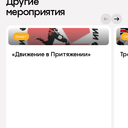
Другие
мероприятия
Спорт
С
«Движение в Притяжении»
Тр