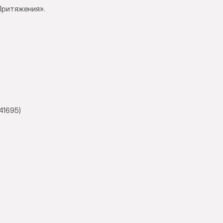
Притяжения».
41695)