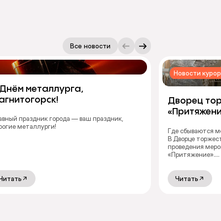
Все новости
Новости курор
 Днём металлурга,
агнитогорск!
Дворец тор
«Притяжении
авный праздник города — ваш праздник,
рождаются
рогие металлурги!
Где сбываются м
моменты
В Дворце торжес
проведения меро
«Притяжение».
Читать
Читать