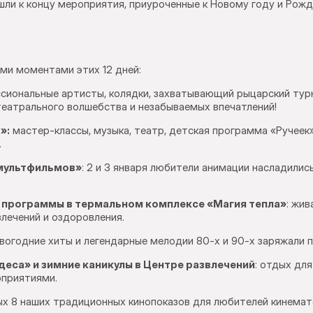
ли к концу мероприятия, приуроченные к Новому году и Рожд
ми моментами этих 12 дней:
ссиональные артисты, колядки, захватывающий рыцарский тур
еатрального волшебства и незабываемых впечатлений!
»:
мастер-классы, музыка, театр, детская программа «Ручеек
.
мультфильмов»
: 2 и 3 января любители анимации насладилис
 программы в термальном комплексе «Магия тепла»
: жив
влечений и оздоровления.
овогодние хиты и легендарные мелодии 80-х и 90-х заряжали 
еса» и зимние каникулы в Центре развлечений
: отдых дл
оприятиями.
лых 8 наших традиционных кинопоказов для любителей кинемат