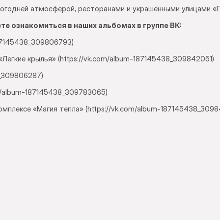
овогодней атмосферой, ресторанами и украшенными улицами «
е ознакомиться в наших альбомах в группе ВК:
187145438_309806793)
«Легкие крылья» (https://vk.com/album-187145438_309842051)
8_309806287)
om/album-187145438_309783065)
мплексе «Магия тепла» (https://vk.com/album-187145438_3098