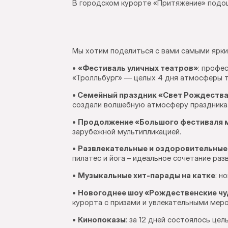
В городском курорте «Притяжение» подош
Мы хотим поделиться с вами самыми ярки
•
«Фестиваль уличных театров»
: профе
«Тролльбург» — целых 4 дня атмосферы т
•
Семейный праздник «Свет Рождества
создали волшебную атмосферу праздника
•
Продолжение «Большого фестиваля 
зарубежной мультипликацией.
•
Развлекательные и оздоровительные
пилатес и йога – идеальное сочетание раз
•
Музыкальные хит-парады на катке
: н
•
Новогоднее шоу «Рождественские чуд
курорта с призами и увлекательными мер
•
Кинопоказы
: за 12 дней состоялось це