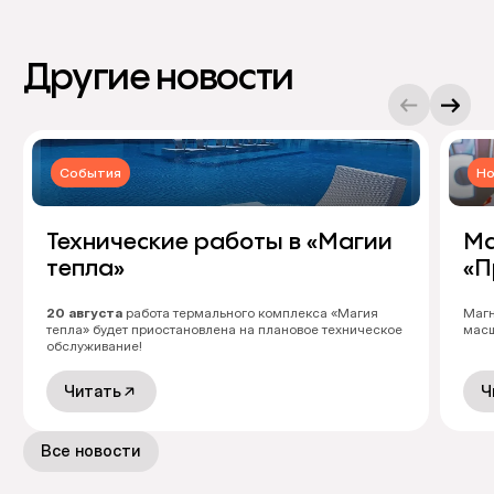
Другие новости
События
Но
Технические работы в «Магии
Ма
тепла»
«П
20 августа
работа термального комплекса «Магия
Магн
тепла» будет приостановлена на плановое техническое
масш
обслуживание!
Читать
Ч
Все новости